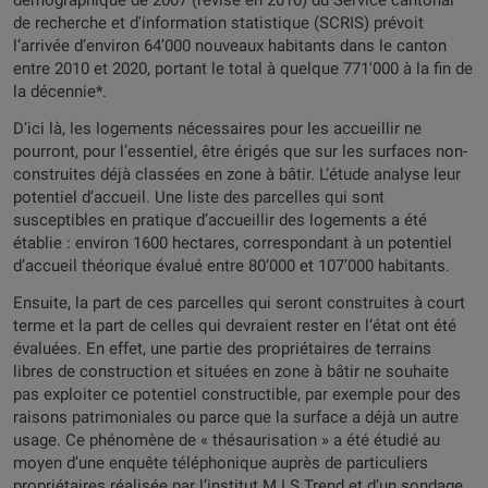
démographique de 2007 (révisé en 2010) du Service cantonal
de recherche et d'information statistique (SCRIS) prévoit
l’arrivée d’environ 64’000 nouveaux habitants dans le canton
entre 2010 et 2020, portant le total à quelque 771'000 à la fin de
la décennie*.
D’ici là, les logements nécessaires pour les accueillir ne
pourront, pour l’essentiel, être érigés que sur les surfaces non-
construites déjà classées en zone à bâtir. L’étude analyse leur
potentiel d’accueil. Une liste des parcelles qui sont
susceptibles en pratique d’accueillir des logements a été
établie : environ 1600 hectares, correspondant à un potentiel
d’accueil théorique évalué entre 80’000 et 107’000 habitants.
Ensuite, la part de ces parcelles qui seront construites à court
terme et la part de celles qui devraient rester en l’état ont été
évaluées. En effet, une partie des propriétaires de terrains
libres de construction et situées en zone à bâtir ne souhaite
pas exploiter ce potentiel constructible, par exemple pour des
raisons patrimoniales ou parce que la surface a déjà un autre
usage. Ce phénomène de « thésaurisation » a été étudié au
moyen d’une enquête téléphonique auprès de particuliers
propriétaires réalisée par l’institut M.I.S Trend et d’un sondage