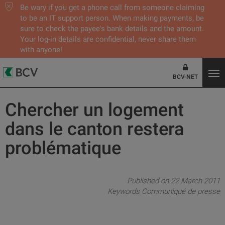
Be wary if you get a phone call from someone claiming
to be an IT support person. When making payments, be
sure to check the payee's bank details and the amount.
Your log-in details are confidential, never share them
with anyone!
BCV-NET
Chercher un logement
dans le canton restera
problématique
Published on 22 March 2011
Keywords
Communiqué de presse