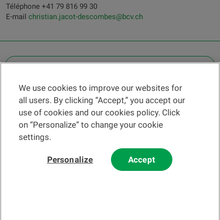
Téléphone +41 79 816 99 30
E-mail
christian.jacot-descombes@bcv.ch
OTHER LEGAL INFORMATION
We use cookies to improve our websites for
Find a branch
all users. By clicking “Accept,” you accept our
Help and contact
use of cookies and our cookies policy. Click
News
on “Personalize” to change your cookie
settings.
Change rate
Personalize
Accept
Please read our
website
and
email
Terms and Conditions before using
our website or contacting us by email.
In principle, any information and/or documents appearing on this
website that relate to financial instruments or services within the