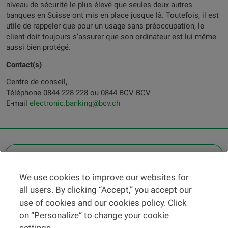
niveau de sécurité le plus élevé que seules deux autres
banques en Suisse ont mis en place jusque là. Toutefois, il est
utile de rappeler que pour un usage sans préoccupation, le
client doit toujours s’assurer que son ordinateur est lui-même
aussi bien protégé.
Contact(s)
Centre de conseil,
Téléphone 0844 228 228 ou 0844 BCV BCV
E-mail
electronic.banking@bcv.ch
OTHER LEGAL INFORMATION
We use cookies to improve our websites for
Find a branch
all users. By clicking “Accept,” you accept our
Help and contact
use of cookies and our cookies policy. Click
News
on “Personalize” to change your cookie