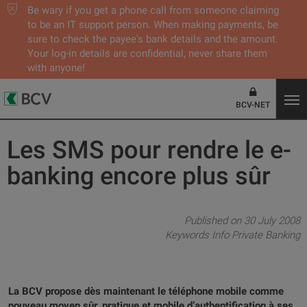
Be wary if you get a phone call from someone claiming
to be an IT support person. When making payments, be
sure to check the payee's bank details and the amount.
Your log-in details are confidential, never share them
with anyone!
BCV-NET
Les SMS pour rendre le e-
banking encore plus sûr
Published on 30 July 2008
Keywords
Info Private Banking
La BCV propose dès maintenant le téléphone mobile comme
nouveau moyen sûr, pratique et mobile d’authentification à ses