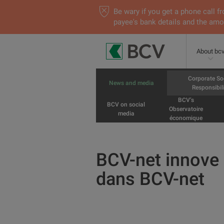
Be wary if you get a phone call
payee's bank details and the amou
About bc
Corporate So
News and media
Responsibili
BCV’s
BCV on social
Observatoire
media
économique
BCV-net innove 
dans BCV-net