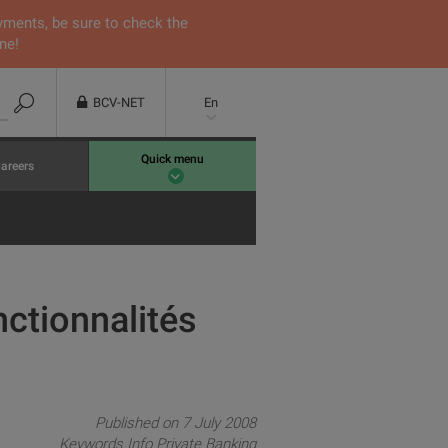
yments, be sure to check the
ne!
BCV-NET
En
Quick menu
areers
nctionnalités
Published on 7 July 2008
Keywords
Info Private Banking