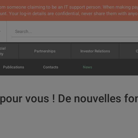
 from someone claiming to be an IT support person. When making pa
nt. Your log-in details are confidential, never share them with anyo
v
cial
Partnerships
Investor Relations
C
ty
Publications
Contacts
News
pour vous ! De nouvelles fo