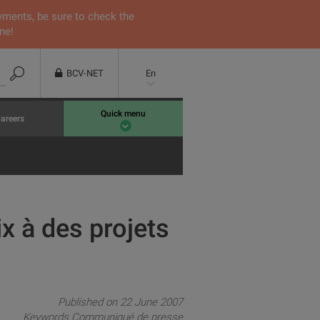
yments, be sure to check the
ne!
BCV-NET
En
Quick menu
areers
x à des projets
Published on 22 June 2007
Keywords
Communiqué de presse