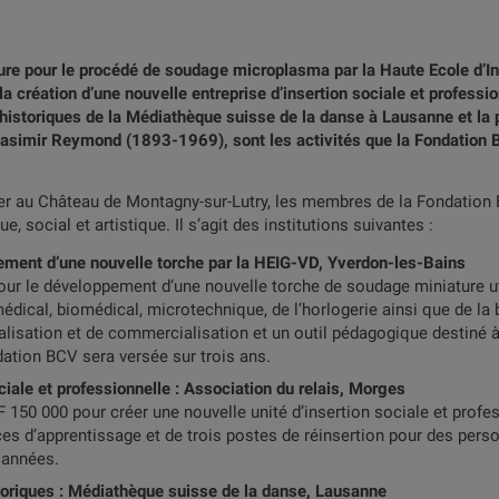
re pour le procédé de soudage microplasma par la Haute Ecole d’In
 création d’une nouvelle entreprise d’insertion sociale et professio
storiques de la Médiathèque suisse de la danse à Lausanne et la p
Casimir Reymond (1893-1969), sont les activités que la Fondation 
er au Château de Montagny-sur-Lutry, les membres de la Fondation
, social et artistique. Il s’agit des institutions suivantes :
ment d’une nouvelle torche par la HEIG-VD, Yverdon-les-Bains
ur le développement d’une nouvelle torche de soudage miniature ut
ical, biomédical, microtechnique, de l’horlogerie ainsi que de la b
ialisation et de commercialisation et un outil pédagogique destiné 
dation BCV sera versée sur trois ans.
ciale et professionnelle : Association du relais, Morges
F 150 000 pour créer une nouvelle unité d’insertion sociale et profe
ces d’apprentissage et de trois postes de réinsertion pour des pers
 années.
oriques : Médiathèque suisse de la danse, Lausanne