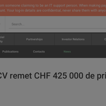
 from someone claiming to be an IT support person. When making pa
nt. Your log-in details are confidential, never share them with anyo
v
cial
Partnerships
Investor Relations
C
ty
Publications
Contacts
News
V remet CHF 425 000 de pri