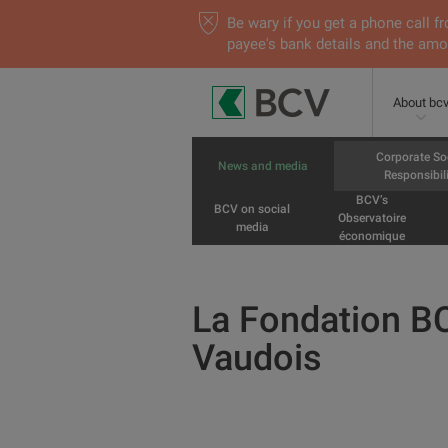
Be wary if you get a phone call
payee's bank details and the amou
About bc
Corporate So
News and media
Responsibili
BCV’s
BCV on social
Observatoire
media
économique
La Fondation BC
Vaudois