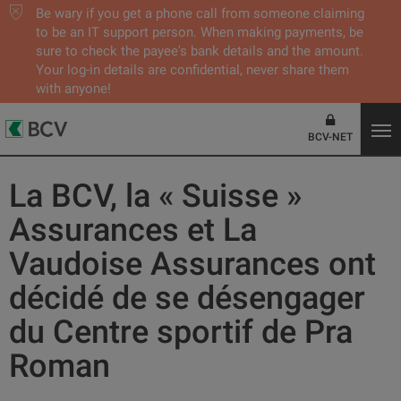
Be wary if you get a phone call from someone claiming
to be an IT support person. When making payments, be
sure to check the payee's bank details and the amount.
Your log-in details are confidential, never share them
with anyone!
BCV-NET
La BCV, la « Suisse »
Assurances et La
Vaudoise Assurances ont
décidé de se désengager
du Centre sportif de Pra
Roman