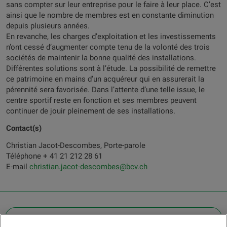
sans compter sur leur entreprise pour le faire à leur place. C’est
ainsi que le nombre de membres est en constante diminution
depuis plusieurs années.
En revanche, les charges d’exploitation et les investissements
n’ont cessé d’augmenter compte tenu de la volonté des trois
sociétés de maintenir la bonne qualité des installations.
Différentes solutions sont à l’étude. La possibilité de remettre
ce patrimoine en mains d’un acquéreur qui en assurerait la
pérennité sera favorisée. Dans l’attente d’une telle issue, le
centre sportif reste en fonction et ses membres peuvent
continuer de jouir pleinement de ses installations.
Contact(s)
Christian Jacot-Descombes, Porte-parole
Téléphone + 41 21 212 28 61
E-mail
christian.jacot-descombes@bcv.ch
OTHER LEGAL INFORMATION