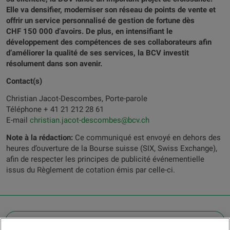
Elle va densifier, moderniser son réseau de points de vente et
offrir un service personnalisé de gestion de fortune dès
CHF 150 000 d’avoirs. De plus, en intensifiant le
développement des compétences de ses collaborateurs afin
d’améliorer la qualité de ses services, la BCV investit
résolument dans son avenir.
Contact(s)
Christian Jacot-Descombes, Porte-parole
Téléphone + 41 21 212 28 61
E-mail
christian.jacot-descombes@bcv.ch
Note à la rédaction:
Ce communiqué est envoyé en dehors des
heures d’ouverture de la Bourse suisse (SIX, Swiss Exchange),
afin de respecter les principes de publicité événementielle
issus du Règlement de cotation émis par celle-ci.
OTHER LEGAL INFORMATION