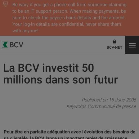
Be wary if you get a phone call from someone claiming
to be an IT support person. When making payments, be
sure to check the payee's bank details and the amount.
Your log-in details are confidential, never share them
with anyone!
BCV-NET
La BCV investit 50
millions dans son futur
Published on 15 June 2005
Keywords
Communiqué de presse
Pour être en parfaite adéquation avec l’évolution des besoins de
sa clientèle, la BCV lance un important projet de croissance.