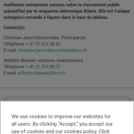
meilleures entreprises suisses selon le classement publié
aujourd’hui par le magazine alémanique Bilanz. Elle est l’unique
entreprise romande à figurer dans le haut du tableau.
Contact(s)
Christian Jacot-Descombes, Porte-parole
Téléphone + 41 21 212 28 61
E-mail
christian.jacot-descombes@bcv.ch
Wilhelm Blaeuer, relations investisseurs
Téléphone + 41 21 212 20 71
E-mail
wilhelm.blaeuer@bcv.ch
OTHER LEGAL INFORMATION
We use cookies to improve our websites for
Find a branch
all users. By clicking “Accept,” you accept our
Help and contact
use of cookies and our cookies policy. Click