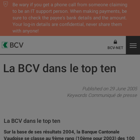
Be wary if you get a phone call from someone claiming
to be an IT support person. When making payments, be
sure to check the payee's bank details and the amount.
Your log-in details are confidential, never share them
with anyone!
BCV-NET
La BCV dans le top ten
Published on 29 June 2005
Keywords
Communiqué de presse
La BCV dans le top ten
Sur la base de ses résultats 2004, la Banque Cantonale
Vaudoise se classe au 9ème rang (10ème pour 2003) des 100