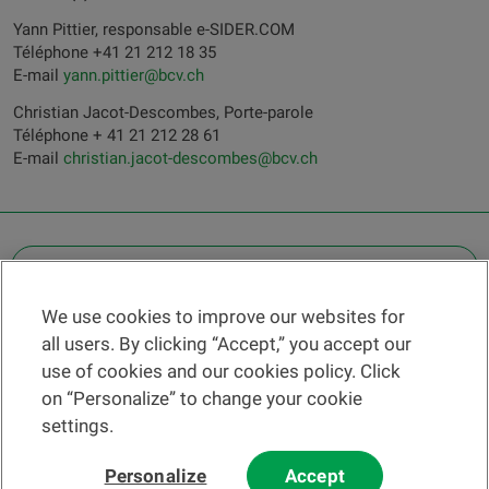
Yann Pittier, responsable e-SIDER.COM
Téléphone +41 21 212 18 35
E-mail
yann.pittier@bcv.ch
Christian Jacot-Descombes, Porte-parole
Téléphone + 41 21 212 28 61
E-mail
christian.jacot-descombes@bcv.ch
OTHER LEGAL INFORMATION
We use cookies to improve our websites for
Find a branch
all users. By clicking “Accept,” you accept our
Help and contact
use of cookies and our cookies policy. Click
News
on “Personalize” to change your cookie
settings.
Change rate
Personalize
Accept