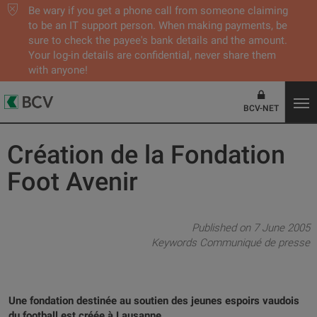
Be wary if you get a phone call from someone claiming
to be an IT support person. When making payments, be
sure to check the payee's bank details and the amount.
Your log-in details are confidential, never share them
with anyone!
BCV-NET
Création de la Fondation
Foot Avenir
Published on 7 June 2005
Keywords
Communiqué de presse
Une fondation destinée au soutien des jeunes espoirs vaudois
du football est créée à Lausanne.