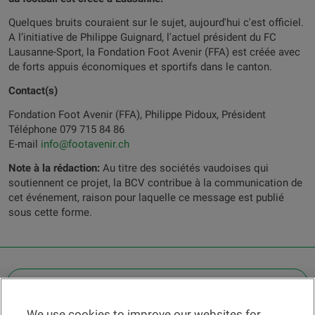
Quelques bruits couraient sur le sujet, aujourd'hui c'est officiel.
A l’initiative de Philippe Guignard, l'actuel président du FC
Lausanne-Sport, la Fondation Foot Avenir (FFA) est créée avec
de forts appuis économiques et sportifs dans le canton.
Contact(s)
Fondation Foot Avenir (FFA), Philippe Pidoux, Président
Téléphone 079 715 84 86
E-mail
info@footavenir.ch
Note à la rédaction:
Au titre des sociétés vaudoises qui
soutiennent ce projet, la BCV contribue à la communication de
cet événement, raison pour laquelle ce message est publié
sous cette forme.
OTHER LEGAL INFORMATION
We use cookies to improve our websites for