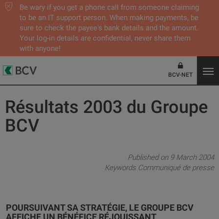
Be wary if you get a phone call from someone claiming
to be an IT support person. When making payments, be
sure to check the payee's bank details and the amount.
Your log-in details are confidential, never share them
with anyone!
BCV-NET
Résultats 2003 du Groupe
BCV
Published on 9 March 2004
Keywords
Communiqué de presse
POURSUIVANT SA STRATÉGIE, LE GROUPE BCV
AFFICHE UN BÉNÉFICE RÉJOUISSANT