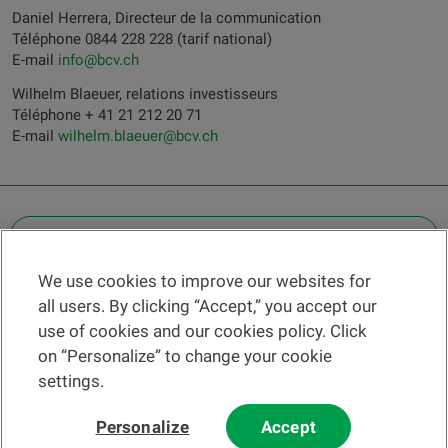
Daniel Herrera, Directeur de la communication
Téléphone 0844 228 228 (tarif national)
E-mail
info@bcv.ch
Wilhelm Blaeuer, relations investisseurs
Téléphone + 41 21 212 20 71
E-mail
wilhelm.blaeuer@bcv.ch
OTHER LEGAL INFORMATION
We use cookies to improve our websites for
Find a branch
all users. By clicking “Accept,” you accept our
Help and contact
use of cookies and our cookies policy. Click
News
on “Personalize” to change your cookie
settings.
Change rate
Personalize
Accept