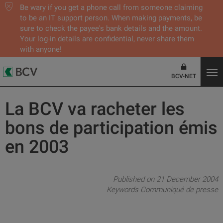
Be wary if you get a phone call from someone claiming
to be an IT support person. When making payments, be
sure to check the payee's bank details and the amount.
Your log-in details are confidential, never share them
with anyone!
BCV-NET
La BCV va racheter les
bons de participation émis
en 2003
Published on 21 December 2004
Keywords
Communiqué de presse