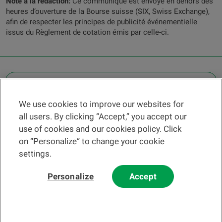
Note à la rédaction:
Ce communiqué est envoyé en dehors des
heures d’ouverture de la Bourse suisse (SIX, Swiss Exchange),
afin de respecter les principes de publicité événementielle
issus du Règlement de cotation émis par celle-ci.
OTHER LEGAL INFORMATION
We use cookies to improve our websites for
Find a branch
all users. By clicking “Accept,” you accept our
Help and contact
use of cookies and our cookies policy. Click
News
on “Personalize” to change your cookie
settings.
Change rate
Personalize
Accept
Please read our
website
and
email
Terms and Conditions before using
our website or contacting us by email.