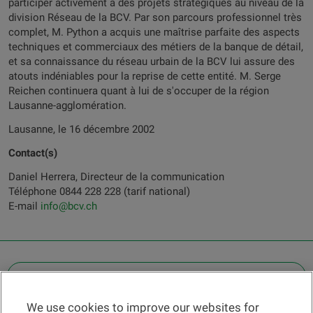
participer activement à des projets stratégiques au niveau de la
division Réseau de la BCV. Par son parcours professionnel très
complet, M. Python a acquis une maîtrise parfaite des aspects
techniques et commerciaux des métiers de la banque de détail,
et sa connaissance du réseau urbain de la BCV lui assure des
atouts indéniables pour la reprise de cette entité. M. Serge
Reichen continuera quant à lui de s'occuper de la région
Lausanne-agglomération.
Lausanne, le 16 décembre 2002
Contact(s)
Daniel Herrera, Directeur de la communication
Téléphone 0844 228 228 (tarif national)
E-mail
info@bcv.ch
OTHER LEGAL INFORMATION
We use cookies to improve our websites for