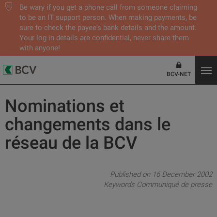
Be wary if you get a phone call from someone claiming
to be an IT support person. When making payments, be
sure to check the payee's bank details and the amount.
Your log-in details are confidential, never share them
with anyone!
BCV-NET
Nominations et
changements dans le
réseau de la BCV
Published on 16 December 2002
Keywords
Communiqué de presse