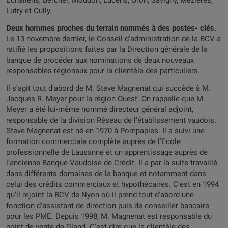
Echallens, Bercher, Moudon, Lucens, Oron, Savigny, Mézières,
Lutry et Cully.
Deux hommes proches du terrain nommés à des postes- clés.
Le 13 novembre dernier, le Conseil d'administration de la BCV a
ratifié les propositions faites par la Direction générale de la
banque de procéder aux nominations de deux nouveaux
responsables régionaux pour la clientèle des particuliers.
Il s'agit tout d'abord de M. Steve Magnenat qui succède à M.
Jacques R. Meyer pour la région Ouest. On rappelle que M.
Meyer a été lui-même nommé directeur général adjoint,
responsable de la division Réseau de l'établissement vaudois.
Steve Magnenat est né en 1970 à Pompaples. Il a suivi une
formation commerciale complète auprès de l'Ecole
professionnelle de Lausanne et un apprentissage auprès de
l'ancienne Banque Vaudoise de Crédit. Il a par la suite travaillé
dans différents domaines de la banque et notamment dans
celui des crédits commerciaux et hypothécaires. C'est en 1994
qu'il rejoint la BCV de Nyon où il prend tout d'abord une
fonction d'assistant de direction puis de conseiller bancaire
pour les PME. Depuis 1998, M. Magnenat est responsable du
point de vente de Gland. C'est dire que la clientèle des