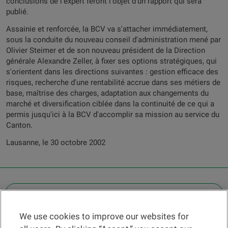
conclusions de l'expert feront l'objet d'un rapport qui sera
publié.
Assainie et renforcée, la BCV va s'attacher immédiatement,
sous la conduite du nouveau conseil d'administration mené par
Olivier Steimer et de son nouveau président de la Direction
générale Alexandre Zeller, à fixer ses options stratégiques, qui
s'orientent dans les directions suivantes : gestion efficace des
risques, recherche d'une rentabilité accrue dans ses métiers de
base, maîtrise des charges, adaptation aux changements du
marché et diversification ciblée dans la continuité de ce qui a
permis jusqu'ici à la BCV d'accomplir sa mission au service du
Canton.
Lausanne, le 30 octobre 2002
OTHER LEGAL INFORMATION
We use cookies to improve our websites for
Find a branch