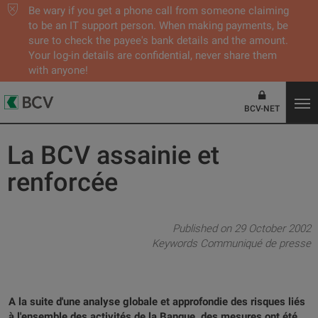
Be wary if you get a phone call from someone claiming
to be an IT support person. When making payments, be
sure to check the payee's bank details and the amount.
Your log-in details are confidential, never share them
with anyone!
BCV-NET
La BCV assainie et
renforcée
Published on 29 October 2002
Keywords
Communiqué de presse
A la suite d'une analyse globale et approfondie des risques liés
à l'ensemble des activités de la Banque, des mesures ont été