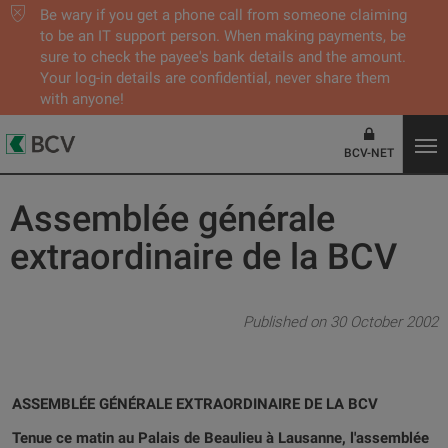
Be wary if you get a phone call from someone claiming
to be an IT support person. When making payments, be
sure to check the payee's bank details and the amount.
Your log-in details are confidential, never share them
with anyone!
BCV-NET
Assemblée générale
extraordinaire de la BCV
Published on 30 October 2002
ASSEMBLÉE GÉNÉRALE EXTRAORDINAIRE DE LA BCV
Tenue ce matin au Palais de Beaulieu à Lausanne, l'assemblée