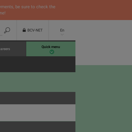
yments, be sure to check the
ne!
BCV-NET
En
Quick menu
areers