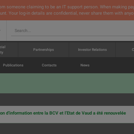
 from someone claiming to be an IT support person. When making pa
nt. Your log-in details are confidential, never share them with anyo
v
cial
Partnerships
Investor Relations
C
ty
Publications
Contacts
News
on d’information entre la BCV et l’Etat de Vaud a été renouvelée