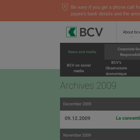
Be wary if you get a phone call
payee's bank details and the amou
About bc
Corporate So
News and media
Responsibili
BCV’s
BCV on social
Observatoire
media
économique
Archives 2009
December 2009
09.12.2009
La conventi
November 2009