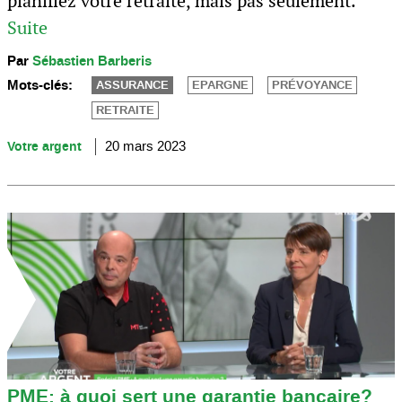
planifiez votre retraite, mais pas seulement.
Suite
Par
Sébastien Barberis
Mots-clés:
ASSURANCE
EPARGNE
PRÉVOYANCE
RETRAITE
Votre argent
20 mars 2023
PME: à quoi sert une garantie bancaire?