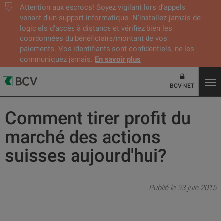
Attention aux escrocs! Soyez vigilant lors d’appels
venant d'un support informatique. N’installez jamais de
logiciels d’accès à distance et vérifiez bien les
coordonnées du bénéficiaire/montant de vos
paiements. Vos identifiants sont confidentiels, ne les
communiquez jamais.
En savoir plus
BCV-NET
Comment tirer profit du
marché des actions
suisses aujourd'hui?
Publié le 23 juin 2015