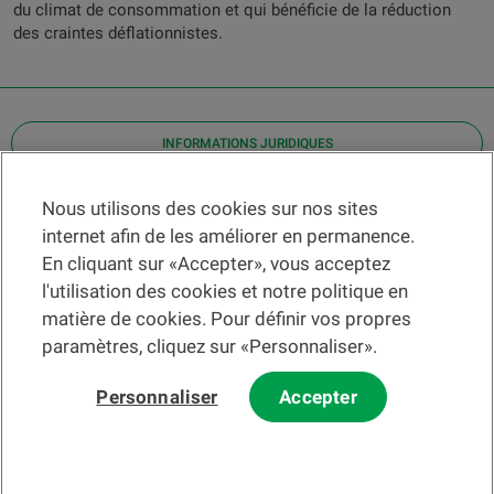
du climat de consommation et qui bénéficie de la réduction
des craintes déflationnistes.
INFORMATIONS JURIDIQUES
Contact
Nous utilisons des cookies sur nos sites
internet afin de les améliorer en permanence.
Localiser une agence
En cliquant sur «Accepter», vous acceptez
Aide
l'utilisation des cookies et notre politique en
Actualités
matière de cookies. Pour définir vos propres
Taux de change
paramètres, cliquez sur «Personnaliser».
Personnaliser
Accepter
Veuillez préalablement prendre connaissance des
c
onditions
d'utilisation du Site
et du
courrier électronique
.