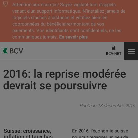
Attention aux escrocs! Soyez vigilant lors d’appels
venant d'un support informatique. N’installez jamais de
logiciels d’accès à distance et vérifiez bien les
coordonnées du bénéficiaire/montant de vos
paiements. Vos identifiants sont confidentiels, ne les
communiquez jamais.
En savoir plus
BCV-NET
2016: la reprise modérée
devrait se poursuivre
Publié le 18 décembre 2015
Suisse: croissance,
En 2016, l’économie suisse
inflation et taux bas
pourrait regagner un peu de