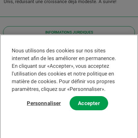
Unis, réduisant une croissance déjà modeste. A suivre!
INFORMATIONS JURIDIQUES
Contact
Nous utilisons des cookies sur nos sites
internet afin de les améliorer en permanence.
Localiser une agence
En cliquant sur «Accepter», vous acceptez
Aide
l'utilisation des cookies et notre politique en
Actualités
matière de cookies. Pour définir vos propres
Taux de change
paramètres, cliquez sur «Personnaliser».
Personnaliser
Accepter
Veuillez préalablement prendre connaissance des
c
onditions
d'utilisation du Site
et du
courrier électronique
.
Les informations et/ou documents en lien avec des instruments ou
services financiers au sens de la LSFin qui sont présentés sur ce site