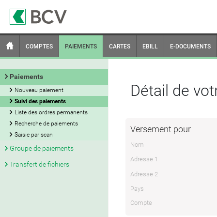
COMPTES
PAIEMENTS
CARTES
EBILL
E-DOCUMENTS
Paiements
Détail de vo
Nouveau paiement
Suivi des paiements
Liste des ordres permanents
Recherche de paiements
Versement pour
Saisie par scan
Nom
Groupe de paiements
Adresse 1
Transfert de fichiers
Adresse 2
Pays
Compte