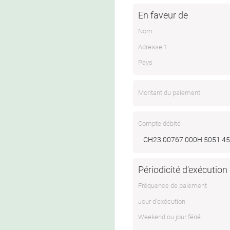
En faveur de
Nom
Adresse 1
Pays
Montant du paiement
Compte débité
CH23 00767 000H 5051 4
Périodicité d'exécution
Fréquence de paiement
Jour d'exécution
Weekend ou jour férié