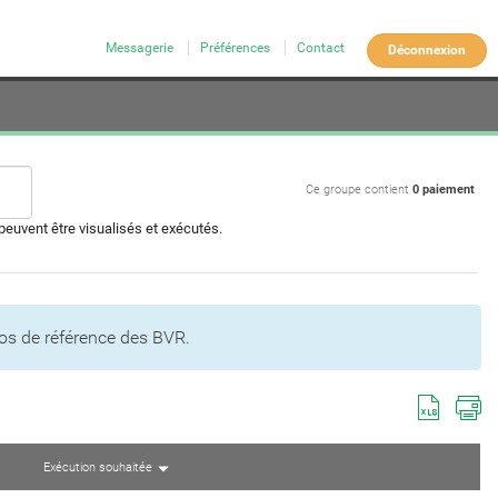
Messagerie
Préférences
Contact
Déconnexion
Ce groupe contient
0 paiement
euvent être visualisés et exécutés.
ros de référence des BVR.
Exécution souhaitée