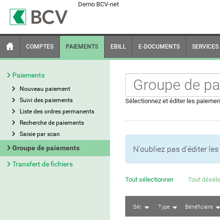
Demo BCV-net
COMPTES
PAIEMENTS
EBILL
E-DOCUMENTS
SERVICES
Paiements
Nouveau paiement
Suivi des paiements
Sélectionnez et éditer les paiemen
Liste des ordres permanents
Recherche de paiements
Saisie par scan
Groupe de paiements
N'oubliez pas d'éditer le
Transfert de fichiers
Tout sélectionner
Tout déséle
Sél.
Type
Bénéficiaire