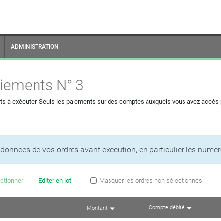
ADMINISTRATION
ts à exécuter.
Seuls les paiements sur des comptes auxquels vous avez accès p
s données de vos ordres avant exécution, en particulier les numé
ctionner
Editer en lot
Masquer les ordres non sélectionnés
Compte débité
Montant