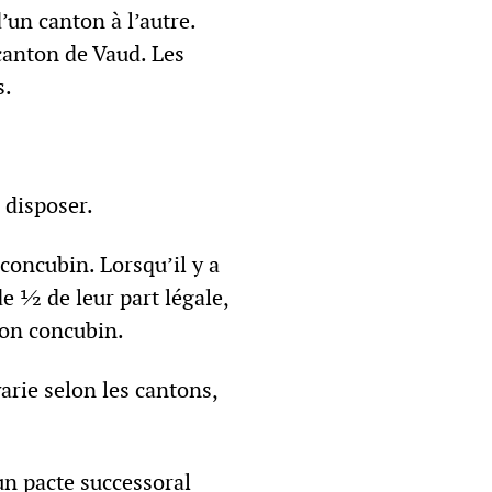
un canton à l’autre.
canton de Vaud. Les
s.
 disposer.
 concubin. Lorsqu’il y a
de ½ de leur part légale,
son concubin.
varie selon les cantons,
un pacte successoral