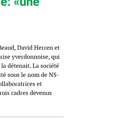
se: «une
l Beaud, David Herren et
prise yverdonnoise, qui
la détenait. La société
vité sous le nom de NS-
llaboratrices et
trois cadres devenus