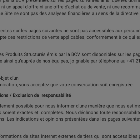
.00
CHF
s par la BCV présentées sur les pages suivantes ainsi que les donn
Continue
 ni un appel d'offre ni une offre d'achat ou de vente, ni une recom
e Site ne sont pas des analyses financières au sens de la directive
sentes sur les pages suivantes ne sont pas accessibles aux personn
mpte des restrictions de vente applicables, conformément à ce qui e
est couvert contre le risque de change
Observation de la b
ent TCM
Possibilité de remboursement anticipé
Obse
s Produits Structurés émis par la BCV sont disponibles sur les pa
Couvert contre le risque de change possible
 ainsi qu’auprès de nos équipes, joignable par téléphone au +41 21
bjet d’un
ication, vous acceptez que votre conversation soit enregistrée.
tions / Exclusion de responsabilité
blement possible pour nous informer d’une manière que nous estimo
s soient exactes et complètes. Nous déclinons toute responsabili
Nous sommes là pour vous
ons. Les indications et opinions présentées dans les pages suivant
rmations de sites internet externes de tiers qui sont accessibles pa