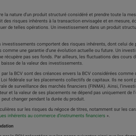
 la nature d’un produit structuré considéré et prendre toute la mes
it des risques inhérents à la transaction envisagée et en mesure, 
ble Barrier Reverse Convertib
tuer de telles opérations. Un investissement dans un produit struct
 investissements comportent des risques inhérents, dont celui de pe
s comme une garantie d'une évolution actuelle ou future. Un invest
IVEAU
OBSERVATION
r ne récupère pas ses fonds. Par ailleurs, les fluctuations des cour
DE
DE LA
DEVISE
ÉCHÉANCE
baisse de la valeur des investissements.
RRIÈRE
BARRIÈRE
mis par la BCV sont des créances envers la BCV considérées comme d
23.06.2027
.00
CHF
Continue
Loi fédérale sur les placements collectifs de capitaux. Ils ne sont 
dérale de surveillance des marchés financiers (FINMA). Ainsi, l’invest
teur et la valeur de ses placements ne dépend pas uniquement de l'
20.01.2028
.00
CHF
Continue
e peut changer pendant la durée du produit.
ulières sur les risques du négoce de titres, notamment sur les cara
26.01.2028
ues inhérents au commerce d’instruments financiers
».
.00
CHF
Continue
ndation
12.02.2027