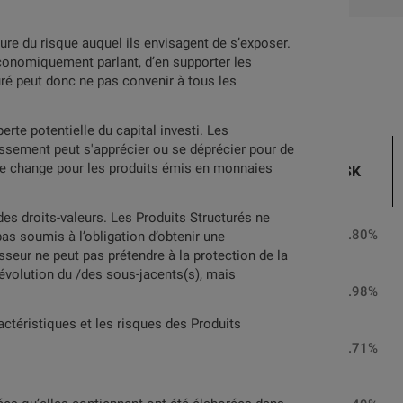
ure du risque auquel ils envisagent de s’exposer.
économiquement parlant, d’en supporter les
le (4)
uré peut donc ne pas convenir à tous les
rte potentielle du capital investi. Les
issement peut s'apprécier ou se déprécier pour de
N°
s de change pour les produits émis en monnaies
ISIN
BID
ASK
VALEUR
es droits-valeurs. Les Produits Structurés ne
157525934
CH1575259341
97.83%
98.80%
pas soumis à l’obligation d’obtenir une
isseur ne peut pas prétendre à la protection de la
évolution du /des sous-jacents(s), mais
152228616
CH1522286165
98.98%
99.98%
ctéristiques et les risques des Produits
152174466
CH1521744669
98.72%
99.71%