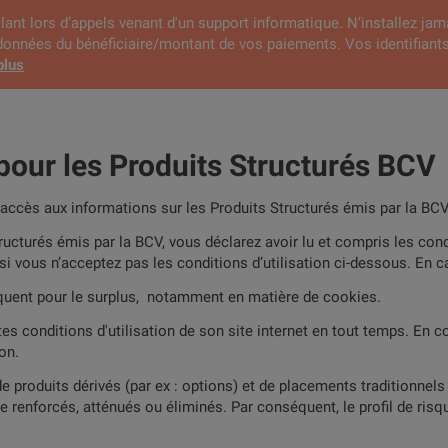
lant lors d’appels venant d'un support informatique. N’installez jam
rdonnées du bénéficiaire/montant de vos paiements. Vos identifiants
plus
e de produit / Valeur / ISIN / Sous-jacent
pour les Produits Structurés BCV
l’accès aux informations sur les Produits Structurés émis par la BCV
ucturés émis par la BCV, vous déclarez avoir lu et compris les condi
 si vous n’acceptez pas les conditions d’utilisation ci-dessous. En ca
iquent pour le surplus, notamment en matière de cookies.
rtunités sur le marché secon
es conditions d'utilisation de son site internet en tout temps. En con
on.
Opportunités du
r un produit
Articl
marché secondaire
 produits dérivés (par ex : options) et de placements traditionnels
tre renforcés, atténués ou éliminés. Par conséquent, le profil de ri