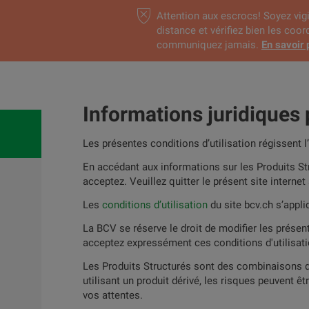
Attention aux escrocs! Soyez vigi
distance et vérifiez bien les coo
communiquez jamais.
En savoir 
Recherch
Informations juridiques 
Produits structurés
Les présentes conditions d’utilisation régissent 
En accédant aux informations sur les Produits Str
acceptez. Veuillez quitter le présent site internet
Les
conditions d’utilisation
du site bcv.ch s’appl
Oppo
La BCV se réserve le droit de modifier les présent
acceptez expressément ces conditions d'utilisati
Produits en
Trouve
souscription
Les Produits Structurés sont des combinaisons de
utilisant un produit dérivé, les risques peuvent ê
vos attentes.