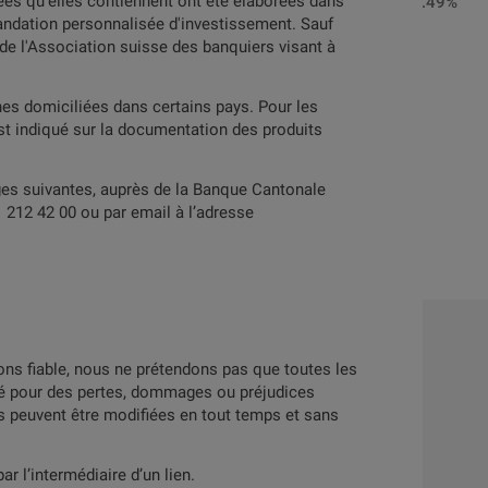
ées qu’elles contiennent ont été élaborées dans
152955203
CH1529552031
98.52%
99.49%
mandation personnalisée d'investissement. Sauf
 de l'Association suisse des banquiers visant à
es domiciliées dans certains pays. Pour les
st indiqué sur la documentation des produits
arrière en continu
Paiement en espèce
rvation de la barrière à maturité
ges suivantes, auprès de la Banque Cantonale
 212 42 00 ou par email à l’adresse
ns fiable, nous ne prétendons pas que toutes les
té pour des pertes, dommages ou préjudices
es peuvent être modifiées en tout temps et sans
r l’intermédiaire d’un lien.