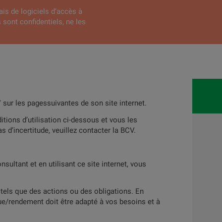
ais de logiciels d’accès à
 sont confidentiels, ne les
FR
DE
EN
Home
Produits
A propos
 sur les pagessuivantes de son site internet.
tions d’utilisation ci-dessous et vous les
s d’incertitude, veuillez contacter la BCV.
daire
sultant et en utilisant ce site internet, vous
es
AMCs
 tels que des actions ou des obligations. En
sque/rendement doit être adapté à vos besoins et à