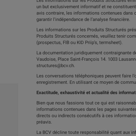
55
Les informations sur les Produits Structurés émi
8.50%
un but exclusivement informatif et ne constituent
avis contraire, les informations contenues dans c
garantir l'indépendance de l’analyse financière.
Les informations sur les Produits Structurés pré
Produits Structurés concernés, veuillez tenir co
Livraison physique
Le produit 
(prospectus, FIB ou KID Priip’s, termsheet).
Garantie par nantissem
La documentation juridiquement contraignante de
Vaudoise, Place Saint-François 14. 1003 Lausanne
structures@bcv.ch.
Les conversations téléphoniques peuvent faire l’o
enregistrement. En utilisant ce moyen de commun
Exactitude, exhaustivité et actualité des informa
Bien que nous fassions tout ce qui est raisonna
informations contenues dans les pages suivante
directs ou indirects consécutifs à ces informati
préavis.
La BCV décline toute responsabilité quant aux info