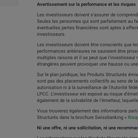
Avertissement sur la performance et les risques
Les investisseurs doivent s’assurer de comprendre
Seules les personnes qui sont parfaitement au fa
Calla
éventuelles pertes financières sont aptes à effec
investisseurs.
Les investisseurs doivent être conscients que les
performances antérieures ne sauraient être prise
N
COUPON
multiples raisons et il se peut que l'investisseu
ACTIFS SOUS-JACENTS
(P.A.)
étrangères peuvent provoquer une hausse ou une 
BA
Sur le plan juridique, les Produits Structurés é
Adidas/McDonald's/NIKE/Visa
55
16.00%
sont pas des placements collectifs au sens de la 
autorisation ni à la surveillance de l’Autorité fé
LPCC. L’investisseur est exposé au risque d’émet
DJStoxx 50E/SMI®/SP500
55
4.30%
également de la solvabilité de l’émetteur, laquell
Vous trouverez également des informations partic
DJStoxx 50E/SMI®/SP500
Structurés dans la brochure Swissbanking «
Risq
55
4.00%
Ni une offre, ni une sollicitation, ni une recomma
Hermes/LVMH/Richemont