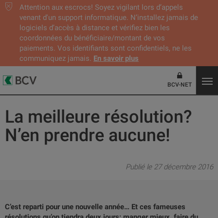
Attention aux escrocs! Soyez vigilant lors d’appels
venant d'un support informatique. N’installez jamais de
logiciels d’accès à distance et vérifiez bien les
coordonnées du bénéficiaire/montant de vos
paiements. Vos identifiants sont confidentiels, ne les
communiquez jamais.
En savoir plus
BCV-NET
La meilleure résolution?
N’en prendre aucune!
Publié le 27 décembre 2016
C’est reparti pour une nouvelle année… Et ces fameuses
résolutions qu’on tiendra deux jours: manger mieux, faire du