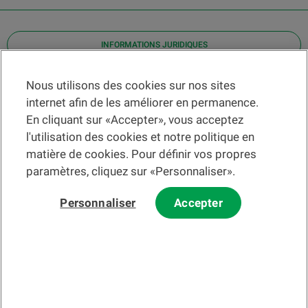
INFORMATIONS JURIDIQUES
Contact
Nous utilisons des cookies sur nos sites
internet afin de les améliorer en permanence.
Localiser une agence
En cliquant sur «Accepter», vous acceptez
Aide
l'utilisation des cookies et notre politique en
Actualités
matière de cookies. Pour définir vos propres
Taux de change
paramètres, cliquez sur «Personnaliser».
Personnaliser
Accepter
Veuillez préalablement prendre connaissance des
c
onditions
d'utilisation du Site
et du
courrier électronique
.
Les informations et/ou documents en lien avec des instruments ou
services financiers au sens de la LSFin qui sont présentés sur ce site
Internet constituent en principe un support publicitaire selon ladite loi.
© 2002-2026 Banque Cantonale Vaudoise, tous droits réservés.