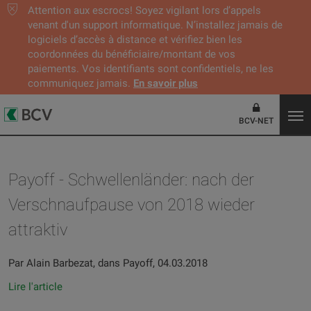
Attention aux escrocs! Soyez vigilant lors d’appels
venant d'un support informatique. N’installez jamais de
logiciels d’accès à distance et vérifiez bien les
coordonnées du bénéficiaire/montant de vos
paiements. Vos identifiants sont confidentiels, ne les
communiquez jamais.
En savoir plus
BCV-NET
Payoff - Schwellenländer: nach der
Verschnaufpause von 2018 wieder
attraktiv
Par Alain Barbezat, dans Payoff, 04.03.2018
Lire l'article