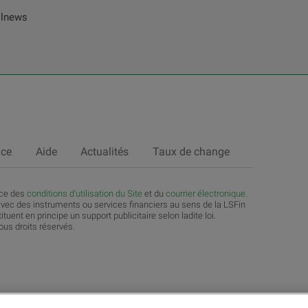
Allnews
nce
Aide
Actualités
Taux de change
nce des
c
onditions d'utilisation du Site
et du
courrier électronique
.
vec des instruments ou services financiers au sens de la LSFin
tuent en principe un support publicitaire selon ladite loi.
us droits réservés.