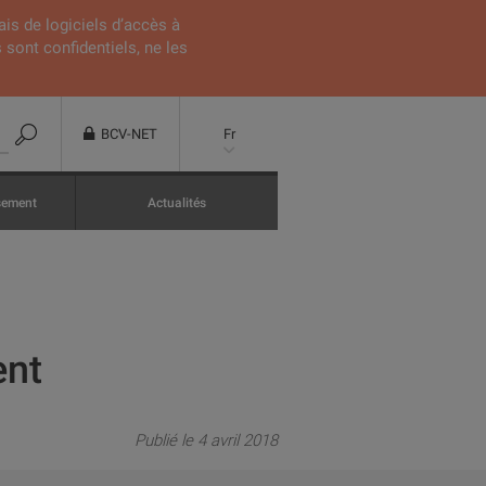
ais de logiciels d’accès à
 sont confidentiels, ne les
BCV-NET
Fr
ssement
Actualités
ent
Publié le 4 avril 2018