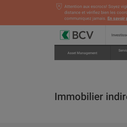
Attention aux escrocs! Soyez vigi
distance et vérifiez bien les coo
communiquez jamais.
En savoir 
Investiss
Servi
Asset Management
Immobilier indir