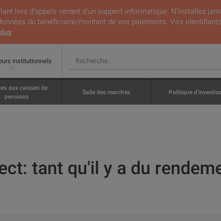
lant lors d’appels venant d'un support informatique. N’installez jam
rdonnées du bénéficiaire/montant de vos paiements. Vos identifiants
plus
eurs institutionnels
ces aux caisses de
Salle des marchés
Politique d'investi
pensions
ect: tant qu'il y a du rendem