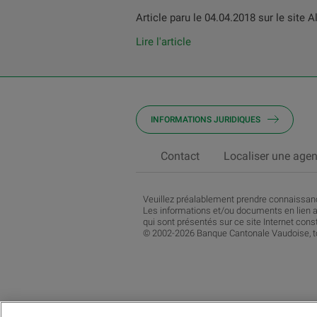
Article paru le 04.04.2018 sur le site 
Lire l'article
INFORMATIONS JURIDIQUES
Contact
Localiser une age
Veuillez préalablement prendre connaissa
Les informations et/ou documents en lien a
qui sont présentés sur ce site Internet consti
© 2002-2026 Banque Cantonale Vaudoise, to