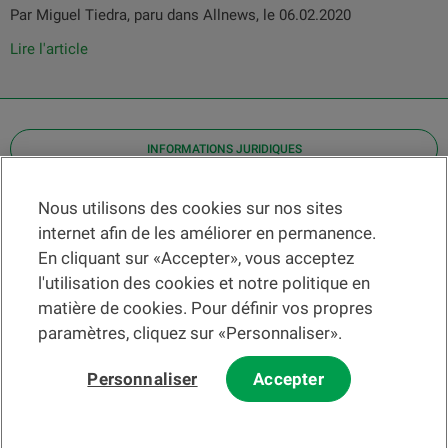
Par Miguel Tiedra, paru dans Allnews, le 06.02.2020
Lire l'article
INFORMATIONS JURIDIQUES
Contact
Nous utilisons des cookies sur nos sites
internet afin de les améliorer en permanence.
Localiser une agence
En cliquant sur «Accepter», vous acceptez
Aide
l'utilisation des cookies et notre politique en
Actualités
matière de cookies. Pour définir vos propres
Taux de change
paramètres, cliquez sur «Personnaliser».
Personnaliser
Accepter
Veuillez préalablement prendre connaissance des
c
onditions