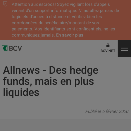
Attention aux escrocs! Soyez vigilant lors d’appels
venant d'un support informatique. N’installez jamais de
logiciels d’accès à distance et vérifiez bien les
coordonnées du bénéficiaire/montant de vos
paiements. Vos identifiants sont confidentiels, ne les
communiquez jamais.
En savoir plus
BCV-NET
Allnews - Des hedge
funds, mais en plus
liquides
Publié le 6 février 2020