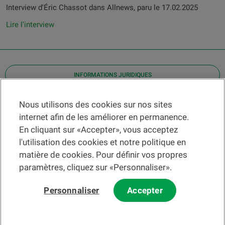
Interview d'Éric Chassot dans Allnews, paru le 17.02.2025
Lire l'interview
INFORMATIONS JURIDIQUES
Contact
Nous utilisons des cookies sur nos sites
internet afin de les améliorer en permanence.
Localiser une agence
En cliquant sur «Accepter», vous acceptez
Aide
l'utilisation des cookies et notre politique en
Actualités
matière de cookies. Pour définir vos propres
Taux de change
paramètres, cliquez sur «Personnaliser».
Personnaliser
Accepter
Veuillez préalablement prendre connaissance des
c
onditions