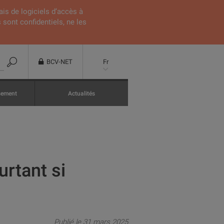
ais de logiciels d’accès à
 sont confidentiels, ne les
BCV-NET
Fr
ssement
Actualités
urtant si
Publié le 31 mars 2025