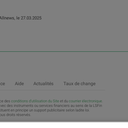
Allnews, le 27.03.2025
nce
Aide
Actualités
Taux de change
nce des
c
onditions d'utilisation du Site
et du
courrier électronique
.
vec des instruments ou services financiers au sens de la LSFin
tuent en principe un support publicitaire selon ladite loi.
us droits réservés.