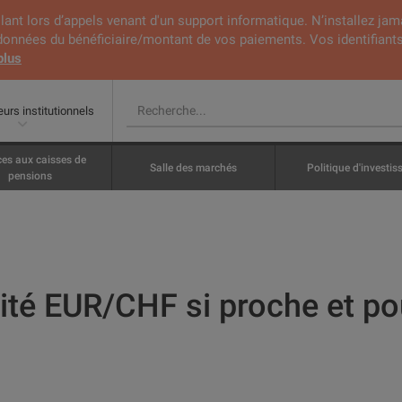
lant lors d’appels venant d'un support informatique. N’installez jam
rdonnées du bénéficiaire/montant de vos paiements. Vos identifiants
plus
eurs institutionnels
ces aux caisses de
Salle des marchés
Politique d'investi
pensions
rité EUR/CHF si proche et po