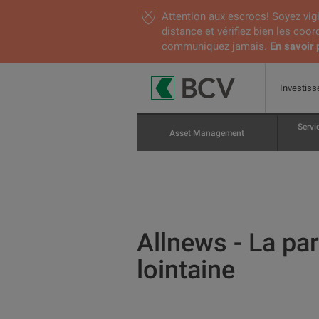
Attention aux escrocs! Soyez vigi
distance et vérifiez bien les coo
communiquez jamais.
En savoir 
Investiss
Servi
Asset Management
Allnews - La pa
lointaine