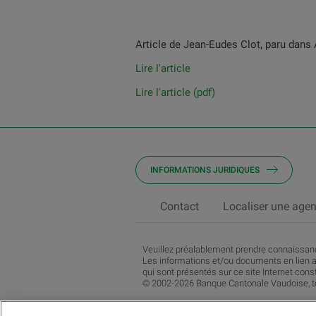
Article de Jean-Eudes Clot, paru dans 
Lire l'article
Lire l'article (pdf)
INFORMATIONS JURIDIQUES
Contact
Localiser une age
Veuillez préalablement prendre connaissa
Les informations et/ou documents en lien a
qui sont présentés sur ce site Internet consti
© 2002-2026 Banque Cantonale Vaudoise, to