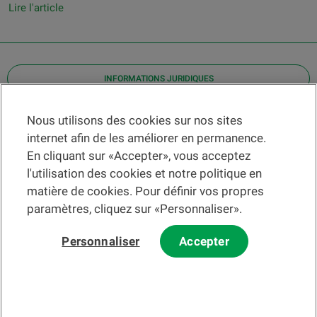
Lire l'article
INFORMATIONS JURIDIQUES
Contact
Nous utilisons des cookies sur nos sites
internet afin de les améliorer en permanence.
Localiser une agence
En cliquant sur «Accepter», vous acceptez
Aide
l'utilisation des cookies et notre politique en
Actualités
matière de cookies. Pour définir vos propres
Taux de change
paramètres, cliquez sur «Personnaliser».
Personnaliser
Accepter
Veuillez préalablement prendre connaissance des
c
onditions
d'utilisation du Site
et du
courrier électronique
.
Les informations et/ou documents en lien avec des instruments ou
services financiers au sens de la LSFin qui sont présentés sur ce site