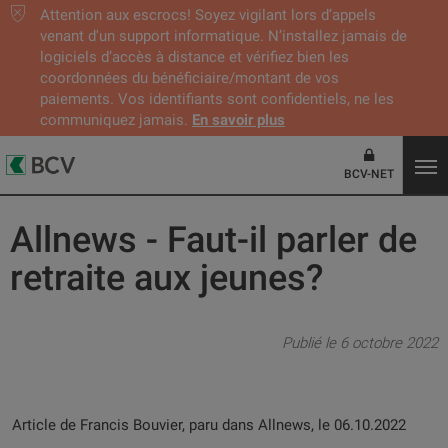
Attention aux escrocs! Soyez vigilant lors d’appels
venant d'un support informatique. N’installez jamais de
logiciels d’accès à distance et vérifiez bien les
coordonnées du bénéficiaire/montant de vos
paiements. Vos identifiants sont confidentiels, ne les
communiquez jamais.
En savoir plus
BCV-NET
Allnews - Faut-il parler de
retraite aux jeunes?
Publié le 6 octobre 2022
Article de Francis Bouvier, paru dans Allnews, le 06.10.2022