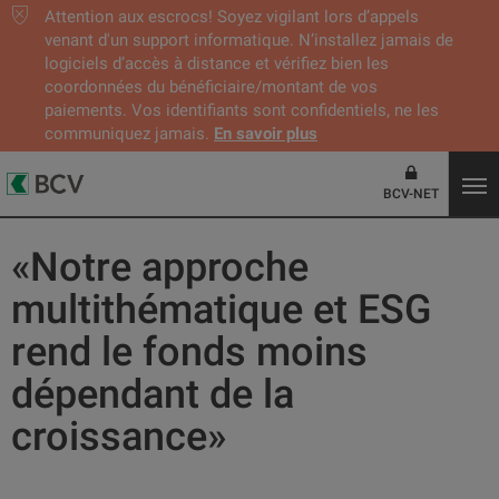
Attention aux escrocs! Soyez vigilant lors d’appels
venant d'un support informatique. N’installez jamais de
logiciels d’accès à distance et vérifiez bien les
coordonnées du bénéficiaire/montant de vos
paiements. Vos identifiants sont confidentiels, ne les
communiquez jamais.
En savoir plus
BCV-NET
«Notre approche
multithématique et ESG
rend le fonds moins
dépendant de la
croissance»