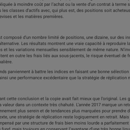
pliquée à moindre coût par l’achat ou la vente d’un contrat à terme
les classes d’actifs avec, qui plus est, des positions soit acheteus
devises et les matières premières.
 est composé d’un nombre limité de positions, une dizaine, sur des in
alternative. Les résultats montrent une vraie capacité à reproduire
es et les variations mensuelles sensiblement de même nature. N’in
tent en outre les frais liés aux sous-jacents, le risque éventuel de
nalière.
ds parviennent à battre les indices en faisant une bonne sélection d
nsi une performance excédentaire que la stratégie de réplication n
ant cette conclusion et la copie avait fait mieux que l’original. Les
a valeur dans un contexte très chahuté. L’année 2017 marque un reto
ronnement plus serein et de tendances plus marquées pour prendre d
xte, une stratégie de réplication reste logiquement en retrait. Mais 
pensé par une structure de frais bien moins lourde a parfaitement 
e fund, mais toujours en conservant l’avantage d’une très bonne liq