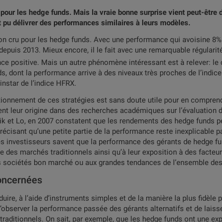
ur les hedge funds. Mais la vraie bonne surprise vient peut-être de
nt pu délivrer des performances similaires à leurs modèles.
on cru pour les hedge funds. Avec une performance qui avoisine 8% s
depuis 2013. Mieux encore, il le fait avec une remarquable régularit
e positive. Mais un autre phénomène intéressant est à relever: 
ds, dont la performance arrive à des niveaux très proches de l’indi
’instar de l’indice HFRX.
ctionnement de ces stratégies est sans doute utile pour en compren
vent leur origine dans des recherches académiques sur l’évaluation
ik et Lo, en 2007 constatent que les rendements des hedge funds peu
récisant qu’une petite partie de la performance reste inexplicable pa
 les investisseurs savent que la performance des gérants de hedge f
ale des marchés traditionnels ainsi qu’à leur exposition à des facte
les sociétés bon marché ou aux grandes tendances de l’ensemble des 
concernées
oduire, à l’aide d’instruments simples et de la manière la plus fidèle
observer la performance passée des gérants alternatifs et de laisse
traditionnels. On sait, par exemple, que les hedge funds ont une ex