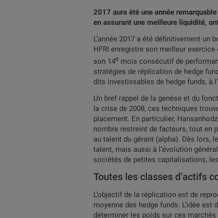
2017 aura été une année remarquable po
en assurant une meilleure liquidité, o
L’année 2017 a été définitivement un b
HFRI enregistre son meilleur exercice 
e
son 14
mois consécutif de performanc
stratégies de réplication de hedge fun
dits investissables de hedge funds, à l
Un bref rappel de la genèse et du fon
la crise de 2008, ces techniques trou
placement. En particulier, Hansanhodz
nombre restreint de facteurs, tout en p
au talent du gérant (alpha). Dès lors,
talent, mais aussi à l’évolution génér
sociétés de petites capitalisations, 
Toutes les classes d’actifs 
L’objectif de la réplication est de repr
moyenne des hedge funds. L’idée est d’
déterminer les poids sur ces marchés 