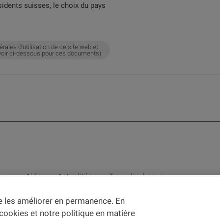
sidents suisses, le choix du pays
érales d'utilisation de ce site web et
e (voir ci-dessous pour ces documents).
nce
Aide
Actualités
Taux de change
de les améliorer en permanence. En
nce des
c
onditions d'utilisation du Site
et du
courrier électronique
.
 cookies et notre politique en matière
vec des instruments ou services financiers au sens de la LSFin