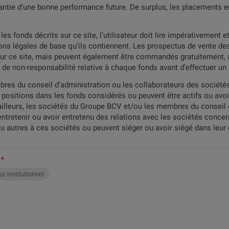
ntie d’une bonne performance future. De surplus, les placements en
es fonds décrits sur ce site, l’utilisateur doit lire impérativement 
ions légales de base qu’ils contiennent. Les prospectus de vente des
 sur ce site, mais peuvent également être commandés gratuitement, 
es de non-responsabilité relative à chaque fonds avant d’effectuer u
res du conseil d’administration ou les collaborateurs des sociét
 positions dans les fonds considérés ou peuvent être actifs ou avoir
ailleurs, les sociétés du Groupe BCV et/ou les membres du conseil 
retenir ou avoir entretenu des relations avec les sociétés concerné
u autres à ces sociétés ou peuvent siéger ou avoir siégé dans leur 
ur institutionnel