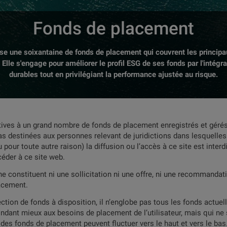
Fonds de placement
e une soixantaine de fonds de placement qui couvrent les princip
. Elle s'engage pour améliorer le profil ESG de ses fonds par l'intégr
durables tout en privilégiant la performance ajustée au risque.
tives à un grand nombre de fonds de placement enregistrés et gérés 
s destinées aux personnes relevant de juridictions dans lesquelles 
 pour toute autre raison) la diffusion ou l’accès à ce site est inte
céder à ce site web.
ne constituent ni une sollicitation ni une offre, ni une recommandat
acement.
ction de fonds à disposition, il n’englobe pas tous les fonds actue
ondant mieux aux besoins de placement de l’utilisateur, mais qui ne so
ix des fonds de placement peuvent fluctuer vers le haut et vers le 