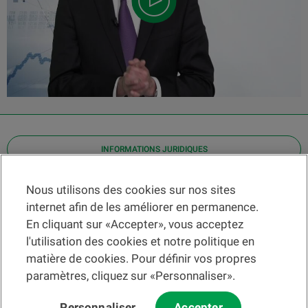
INFORMATIONS JURIDIQUES
Contact
Nous utilisons des cookies sur nos sites
internet afin de les améliorer en permanence.
Localiser une agence
En cliquant sur «Accepter», vous acceptez
Aide
l'utilisation des cookies et notre politique en
Actualités
matière de cookies. Pour définir vos propres
Taux de change
paramètres, cliquez sur «Personnaliser».
Personnaliser
Accepter