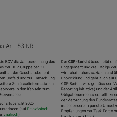
s Art. 53 KR
 die BCV die Jahresrechnung des
Der
CSR-Bericht
beschreibt umf
s der BCV-Gruppe per 31.
Engagement und die Erfolge der
nthält der Geschäftsbericht
wirtschaftlichen, sozialen und ö
hen Umfeld und zur Entwicklung
Entwicklung und geht auch auf E
weitere Schlüsselinformationen
CSR-Bericht wird gemäss den Vo
besondere in den Kapiteln zum
Reporting Initiative) und der Ar
 Governance.
Obligationenrechts erstellt. Er
der Verordnung des Bundesrates 
schäftsbericht 2025
insbesondere in puncto Umsetzu
unterladen (auf
Französisch
Empfehlungen der Task Force on
er
Englisch
)
Disclosures (TCFD).