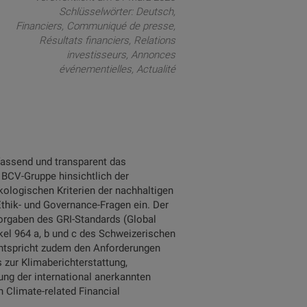
Schlüsselwörter:
Deutsch
Financiers
Communiqué de presse
Résultats financiers
Relations
investisseurs
Annonces
événementielles
Actualité
assend und transparent das
 BCV-Gruppe hinsichtlich der
kologischen Kriterien der nachhaltigen
thik- und Governance-Fragen ein. Der
rgaben des GRI-Standards (Global
tikel 964 a, b und c des Schweizerischen
 entspricht zudem den Anforderungen
zur Klimaberichterstattung,
ng der international anerkannten
 Climate-related Financial