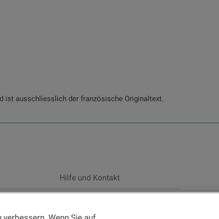
ist ausschliesslich der französische Originaltext.
Hilfe und Kontakt
gen der Website
und die
Nutzungsbedingungen der
 verbessern. Wenn Sie auf