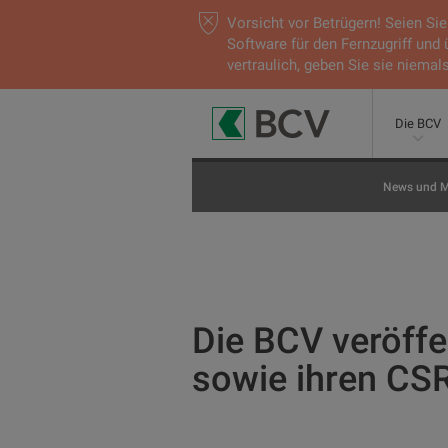
Vorsicht vor Betrügern! Seien S
Software für den Fernzugriff und
vertraulich, geben Sie sie niemals
Die BCV
News und M
Die BCV veröffe
sowie ihren CS