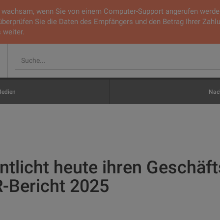
ie wachsam, wenn Sie von einem Computer-Support angerufen werden.
 überprüfen Sie die Daten des Empfängers und den Betrag Ihrer Zahl
 weiter.
edien
Nach
ntlicht heute ihren Geschäf
R-Bericht 2025