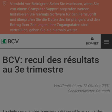
Vorsicht vor Betrügern! Seien Sie wachsam, wenn Sie
von einem Computer-Support angerufen werden.
Installieren Sie niemals Software für den Fernzugriff
und überprüfen Sie die Daten des Empfängers und den
Betrag Ihrer Zahlungen. Ihre Zugangsdaten sind
vertraulich, geben Sie sie niemals weiter.
BCV-NET
BCV: recul des résultats
au 3e trimestre
Veröffentlicht am 12 Oktober 2001
Schlüsselwörter:
Deutsch
La chute des marchés boursiers, déjà sensible au cours des