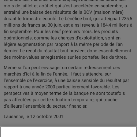
mois de juillet et août et qui s'est accélérée en septembre, a
entraîné une baisse des résultats de la BCV (maison mère)
durant le trimestre écoulé. Le bénéfice brut, qui atteignait 225,5
millions de francs au 30 juin, est ainsi revenu à 184,4 millions à
fin septembre. Pour les neuf premiers mois, les produits
opérationnels, comme les charges d'exploitation, sont en
légère augmentation par rapport à la même période de l'an
dernier. Le recul du résultat brut provient donc essentiellement
des moins-values enregistrées sur les portefeuilles de titres.
Même si l'on peut envisager un certain redressement des
marchés d'ici à la fin de l'année, il faut s'attendre, sur
l'ensemble de l'exercice, à une baisse sensible du résultat par
rapport à une année 2000 particulièrement favorable. Les
perspectives à moyen terme de la banque ne sont toutefois
pas affectées par cette situation temporaire, qui touche
d'ailleurs l'ensemble du secteur financier.
Lausanne, le 12 octobre 2001