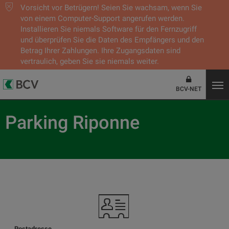
Vorsicht vor Betrügern! Seien Sie wachsam, wenn Sie
von einem Computer-Support angerufen werden.
Installieren Sie niemals Software für den Fernzugriff
und überprüfen Sie die Daten des Empfängers und den
Betrag Ihrer Zahlungen. Ihre Zugangsdaten sind
vertraulich, geben Sie sie niemals weiter.
BCV-NET
Parking Riponne
Postadresse