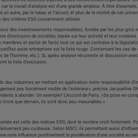
ne, car le travail d'analyse est d’une grande ampleur. À titre d’exem
un autre, par le tabac et l’alcool, et plus de la moitié de cet univ
cte des critères ESG couramment utilisés.
pour des investissements responsables), fondée par les plus gros in
e d’exclusion de sociétés, basée sur leur activité et leur conduite. 
s membres et exclut de facto tout ce qui est contraire à la législa
jourd’hui seize entreprises sur la liste rouge. Concernant les cas de c
s de l’homme, etc.). Si, après analyse récurrente et discussion ave
oint la liste d’exclusion.
s des industries en mettant en application notre responsabilité d’in
agement pas forcément visible de l’extérieur», précise Jacqueline Oh,
idents à aborder. Un exemple? L’Accord de Paris. «Sa prise en comp
se liront que demain, ils sont donc peu mesurables.»
ntée est celle des indices ESG, dont le nombre croît fortement. Pou
elativement peu coûteuse. Selon MSCI, ils permettent aussi d’influ
nne note influence positivement la pondération d'une société au sein