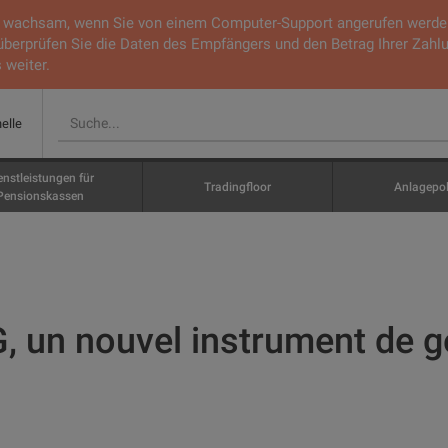
ie wachsam, wenn Sie von einem Computer-Support angerufen werden.
 überprüfen Sie die Daten des Empfängers und den Betrag Ihrer Zahl
 weiter.
nelle
enstleistungen für
Tradingfloor
Anlagepol
Pensionskassen
G, un nouvel instrument de g