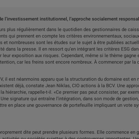
 de l’investissement institutionnel, l’approche socialement respons
ours plus régulièrement dans le quotidien des gestionnaires de cais
ents qui prennent en compte les critères environnementaux, sociau
et nombreuses sont les études sur le sujet à être publiées actuell
é dans la presse. Il en ressort qu’en intégrant les critères ESG da
 leur exposition aux risques. Cependant, même si le thème gagne en 
intention, car les freins sont encore nombreux. À commencer par la
V, il est néanmoins apparu que la structuration du domaine est en 
existent déjà, constate Jean Niklas, CIO actions à la BCV. Une ap
 hiérarchie, rappelle-t-il. «Ce premier pas peut consister, par exemp
 Une signature qui entraîne l’intégration, dans son mode de gestio
ttre en place une gouvernance de portefeuille impliquant un vote 
 proprement dite peut prendre plusieurs formes. Elle commence en gé
es activités ou sociétés sujettes à des controverses importantes. U