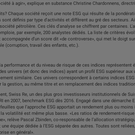
société à agir», explique en substance Christine Chardonnens, direc
its? Chaque société reçoit une note ESG qui résulte de la pondéra
 sont définis par type d'activités et diffèrent au gré des secteurs.
ociété pétrolière. Ces clés d'analyse se chiffrent par centaines. L
loie, par exemple, 200 analystes dédiés. La liste de critères évol
t accompagnée d’un score dit «de controverse», qui met le doigt sur 
 (corruption, travail des enfants, etc.).
 la performance et du niveau de risque de ces indices représentent 
des univers (et donc des indices) ayant un profil ESG supérieur aux 
lement similaire. Ces univers correspondent à certains indices ESG 
la gestion, au même titre et en remplacement des indices tradition
t, Swiss Re, un des plus gros investisseurs institutionnels de Suis
RI en 2007, benchmark ESG dès 2016. Engagé dans une démarche ES
feuilles que l’approche ESG apportait un rendement plus ou moins 
a volatilité est même plus basse. «Les ratios de rendement-risque so
, relève Pascal Zbinden, co-responsable de l’allocation stratégique d
ne équipe dédiée à l’ESG séparée des autres. Toutes sont reliées
prise en général».