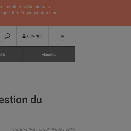
 Installieren Sie niemals
ungen. Ihre Zugangsdaten sind
BCV-NET
De
itik
Aktuelles
estion du
Veröffentlicht am 8 Oktober 2018