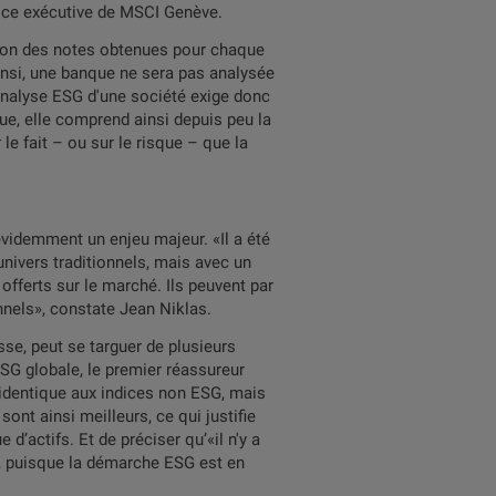
trice exécutive de MSCI Genève.
tion des notes obtenues pour chaque
 Ainsi, une banque ne sera pas analysée
'analyse ESG d'une société exige donc
ue, elle comprend ainsi depuis peu la
le fait – ou sur le risque – que la
évidemment un enjeu majeur. «Il a été
univers traditionnels, mais avec un
offerts sur le marché. Ils peuvent par
nels», constate Jean Niklas.
se, peut se targuer de plusieurs
G globale, le premier réassureur
identique aux indices non ESG, mais
nt ainsi meilleurs, ce qui justifie
’actifs. Et de préciser qu’«il n'y a
, puisque la démarche ESG est en