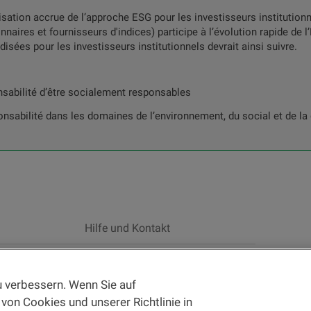
ation accrue de l’approche ESG pour les investisseurs institutionne
naires et fournisseurs d'indices) participe à l’évolution rapide de 
sées pour les investisseurs institutionnels devrait ainsi suivre.
nsabilité d’être socialement responsables
onsabilité dans les domaines de l’environnement, du social et de l
Hilfe und Kontakt
gen der Website
und die
Nutzungsbedingungen der
 verbessern. Wenn Sie auf
formationen und/oder Unterlagen zu Finanzinstrumenten und
von Cookies und unserer Richtlinie in
tleistungsgesetzes (FIDLEG) handelt es sich grundsätzlich um