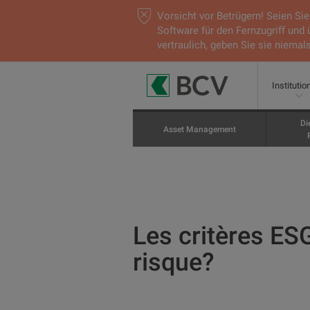
Vorsicht vor Betrügern! Seien S
Software für den Fernzugriff und
vertraulich, geben Sie sie niemals
Institutio
Di
Asset Management
Les critères ES
risque?