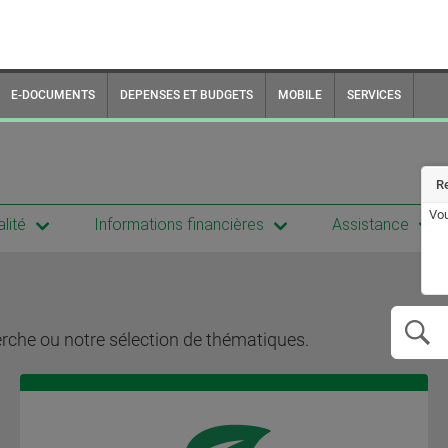
E-DOCUMENTS
DEPENSES ET BUDGETS
MOBILE
SERVICES
R
Vou
lité
Informations financières
Assistance
erche ou notre sélection de thématiques.