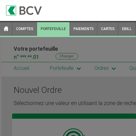
COMPTES
PORTEFEUILLE
PAIEMENTS
CARTES
EBILL
Votre portefeuille
n°
***.**.01
Changer
Accueil
Portefeuille
Ordres
Qua
Nouvel Ordre
Sélectionnez une valeur en utilisant la zone de rech