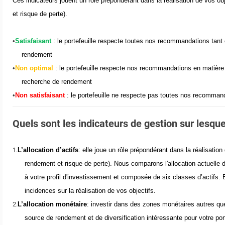
Ces indicateurs
jouent un rôle prépondérant dans la réalisation de vos 
et risque de perte).
•
Satisfaisant
: le portefeuille respecte toutes nos recommandations tant
rendement
•
Non optimal
: le portefeuille respecte
nos recommandations
en
matièr
recherche
de rendement
•
Non satisfaisant
: le portefeuille ne respecte pas toutes nos recommand
Quels sont les indicateurs de gestion sur lesq
1.
L’allocation d’actifs
: elle joue
un rôle prépondérant dans la réalisatio
rendement et risque de perte).
Nous
comparons l'allocation actuelle d
à votre profil d'investissement
et composée
de
six classes
d’actifs.
incidences
sur la réalisation de vos
objectifs.
2.
L’allocation monétaire
: investir
dans des zones monétaires autres que
source de rendement et de
diversification intéressante
pour votre por