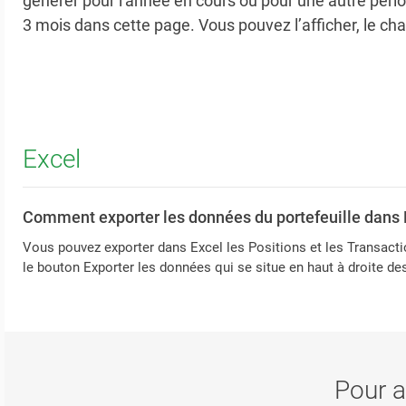
générer pour l'année en cours ou pour une autre pér
3 mois dans cette page. Vous pouvez l’afficher, le cha
Excel
Comment exporter les données du portefeuille dans 
Vous pouvez exporter dans Excel les Positions et les Transaction
le bouton Exporter les données qui se situe en haut à droite de
Pour al