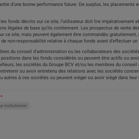
ntie d’une bonne performance future. De surplus, les placements en
es fonds décrits sur ce site, l’utilisateur doit lire impérativement 
ions légales de base qu’ils contiennent. Les prospectus de vente des
 sur ce site, mais peuvent également être commandés gratuitement, 
es de non-responsabilité relative à chaque fonds avant d’effectuer u
res du conseil d’administration ou les collaborateurs des sociét
 positions dans les fonds considérés ou peuvent être actifs ou avoir
ailleurs, les sociétés du Groupe BCV et/ou les membres du conseil 
retenir ou avoir entretenu des relations avec les sociétés concerné
u autres à ces sociétés ou peuvent siéger ou avoir siégé dans leur 
ur institutionnel