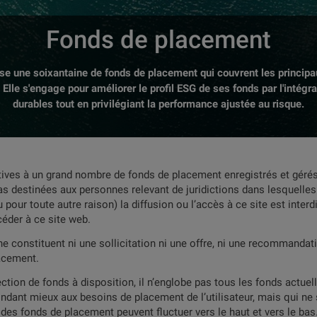
Fonds de placement
e une soixantaine de fonds de placement qui couvrent les princip
. Elle s'engage pour améliorer le profil ESG de ses fonds par l'intégr
durables tout en privilégiant la performance ajustée au risque.
tives à un grand nombre de fonds de placement enregistrés et gérés 
s destinées aux personnes relevant de juridictions dans lesquelles 
 pour toute autre raison) la diffusion ou l’accès à ce site est inte
céder à ce site web.
ne constituent ni une sollicitation ni une offre, ni une recommandat
acement.
ction de fonds à disposition, il n’englobe pas tous les fonds actue
ondant mieux aux besoins de placement de l’utilisateur, mais qui ne so
ix des fonds de placement peuvent fluctuer vers le haut et vers le 