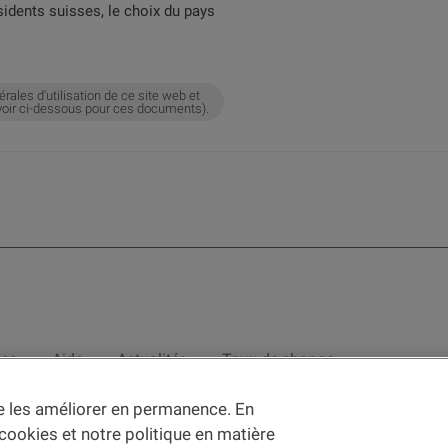
sidents suisses, le choix du pays
érales d'utilisation de ce site web et
e (voir ci-dessous pour ces documents).
nce
Aide
Actualités
Taux de change
de les améliorer en permanence. En
nce des
c
onditions d'utilisation du Site
et du
courrier électronique
.
 cookies et notre politique en matière
vec des instruments ou services financiers au sens de la LSFin