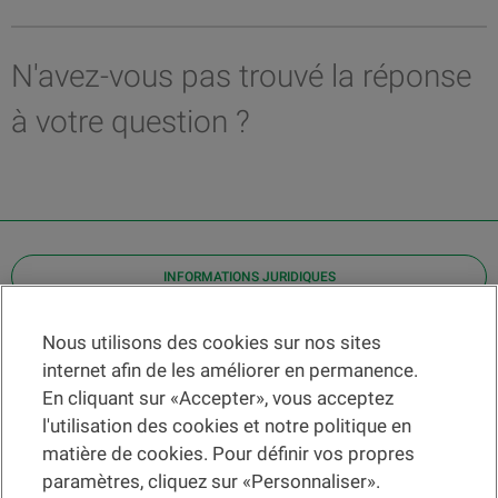
N'avez-vous pas trouvé la réponse
à votre question ?
INFORMATIONS JURIDIQUES
Contact
Nous utilisons des cookies sur nos sites
internet afin de les améliorer en permanence.
Localiser une agence
En cliquant sur «Accepter», vous acceptez
Aide
l'utilisation des cookies et notre politique en
Actualités
matière de cookies. Pour définir vos propres
Taux de change
paramètres, cliquez sur «Personnaliser».