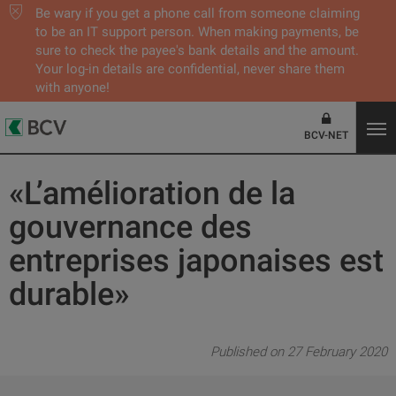
Be wary if you get a phone call from someone claiming
to be an IT support person. When making payments, be
sure to check the payee's bank details and the amount.
Your log-in details are confidential, never share them
with anyone!
BCV-NET
«L’amélioration de la
gouvernance des
entreprises japonaises est
durable»
Published on 27 February 2020