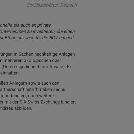
Schlüsselwörter:
Deutsch
nelle als auch an private
Unternehmen zu investieren, die einen
r Ethos als auch für die BCV handelt
erungen in Sachen nachhaltige Anlagen
von mehreren ökologischen oder
 (Do-no-significant-harm-Ansatz). Er
einhalten.
ellen Anlegern sowie auch den
rtnerschaft betrifft neben sechs
rin fungiert, noch weitere
s mit der SIX Swiss Exchange lanciert
Indizes abbilden.