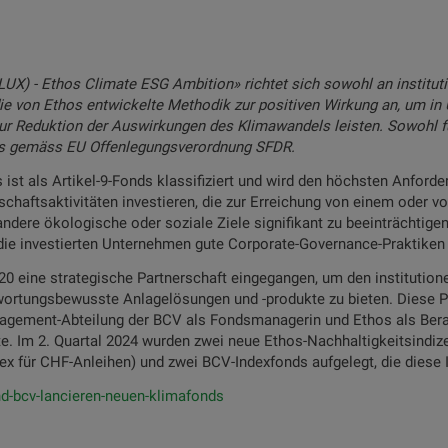
) - Ethos Climate ESG Ambition» richtet sich sowohl an institutio
ie von Ethos entwickelte Methodik zur positiven Wirkung an, um in 
ur Reduktion der Auswirkungen des Klimawandels leisten. Sowohl fü
nds gemäss EU Offenlegungsverordnung SFDR.
 ist als Artikel-9-Fonds klassifiziert und wird den höchsten Anford
schaftsaktivitäten investieren, die zur Erreichung von einem oder 
andere ökologische oder soziale Ziele signifikant zu beeinträchtigen
ie investierten Unternehmen gute Corporate-Governance-Praktiken 
0 eine strategische Partnerschaft eingegangen, um den institution
wortungsbewusste Anlagelösungen und -produkte zu bieten. Diese Pa
agement-Abteilung der BCV als Fondsmanagerin und Ethos als Berate
. Im 2. Quartal 2024 wurden zwei neue Ethos-Nachhaltigkeitsindize
ex für CHF-Anleihen) und zwei BCV-Indexfonds aufgelegt, die diese 
d-bcv-lancieren-neuen-klimafonds