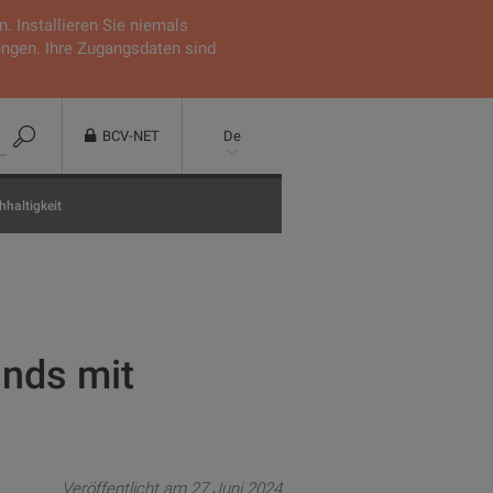
 Installieren Sie niemals
ungen. Ihre Zugangsdaten sind
BCV-NET
De
haltigkeit
onds mit
Veröffentlicht am 27 Juni 2024