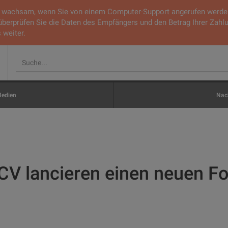
ie wachsam, wenn Sie von einem Computer-Support angerufen werden.
 überprüfen Sie die Daten des Empfängers und den Betrag Ihrer Zahl
 weiter.
edien
Nach
CV lancieren einen neuen F