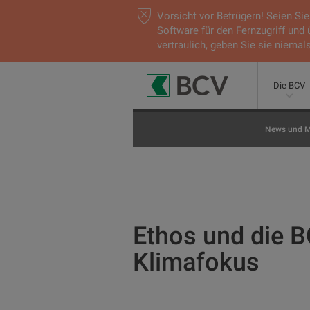
Vorsicht vor Betrügern! Seien S
Software für den Fernzugriff und
vertraulich, geben Sie sie niemals
Die BCV
News und M
Ethos und die B
Klimafokus