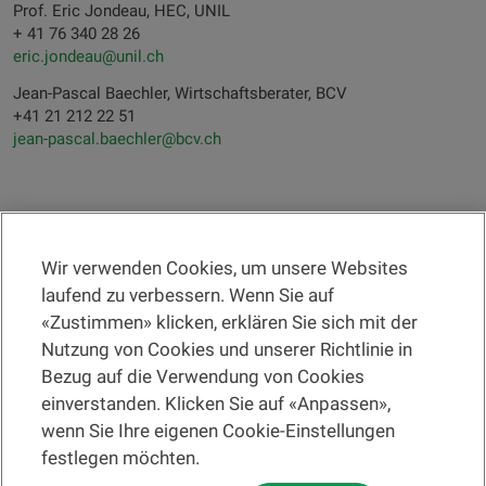
Prof. Eric Jondeau, HEC, UNIL
+ 41 76 340 28 26‬
eric.jondeau@unil.ch
Jean-Pascal Baechler, Wirtschaftsberater, BCV
+41 21 212 22 51
jean-pascal.baechler@bcv.ch
Wir verwenden Cookies, um unsere Websites
RECHTSINFORMATION
laufend zu verbessern. Wenn Sie auf
«Zustimmen» klicken, erklären Sie sich mit der
Eine Filiale suchen
Nutzung von Cookies und unserer Richtlinie in
Bezug auf die Verwendung von Cookies
Hilfe und Kontakt
einverstanden. Klicken Sie auf «Anpassen»,
wenn Sie Ihre eigenen Cookie-Einstellungen
festlegen möchten.