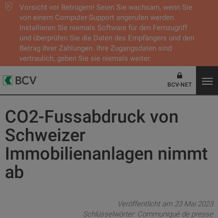
Vorsicht vor Betrügern! Seien Sie wachsam, wenn Sie
von einem Computer-Support angerufen werden.
Installieren Sie niemals Software für den Fernzugriff
und überprüfen Sie die Daten des Empfängers und den
Betrag Ihrer Zahlungen. Ihre Zugangsdaten sind
vertraulich, geben Sie sie niemals weiter.
BCV-NET
CO2-Fussabdruck von
Schweizer
Immobilienanlagen nimmt
ab
Veröffentlicht am 23 Mai 2023
Schlüsselwörter:
Communiqué de presse