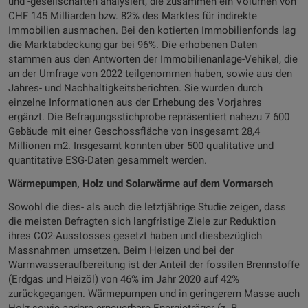
und -gesellschaften analysiert, die zusammen ein Volumen von
CHF 145 Milliarden bzw. 82% des Marktes für indirekte
Immobilien ausmachen. Bei den kotierten Immobilienfonds lag
die Marktabdeckung gar bei 96%. Die erhobenen Daten
stammen aus den Antworten der Immobilienanlage-Vehikel, die
an der Umfrage von 2022 teilgenommen haben, sowie aus den
Jahres- und Nachhaltigkeitsberichten. Sie wurden durch
einzelne Informationen aus der Erhebung des Vorjahres
ergänzt. Die Befragungsstichprobe repräsentiert nahezu 7 600
Gebäude mit einer Geschossfläche von insgesamt 28,4
Millionen m2. Insgesamt konnten über 500 qualitative und
quantitative ESG-Daten gesammelt werden.
Wärmepumpen, Holz und Solarwärme auf dem Vormarsch
Sowohl die dies- als auch die letztjährige Studie zeigen, dass
die meisten Befragten sich langfristige Ziele zur Reduktion
ihres CO2-Ausstosses gesetzt haben und diesbezüglich
Massnahmen umsetzen. Beim Heizen und bei der
Warmwasseraufbereitung ist der Anteil der fossilen Brennstoffe
(Erdgas und Heizöl) von 46% im Jahr 2020 auf 42%
zurückgegangen. Wärmepumpen und in geringerem Masse auch