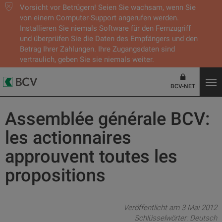
Vorsicht vor Betrügern! Seien Sie wachsam, wenn Sie
von einem Computer-Support angerufen werden.
Installieren Sie niemals Software für den Fernzugriff
und überprüfen Sie die Daten des Empfängers und den
Betrag Ihrer Zahlungen. Ihre Zugangsdaten sind
vertraulich, geben Sie sie niemals weiter.
BCV-NET
Assemblée générale BCV:
les actionnaires
approuvent toutes les
propositions
Veröffentlicht am 3 Mai 2012
Schlüsselwörter:
Deutsch