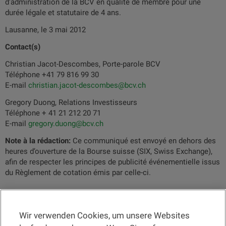
d'administration de la BCV en qualité de membre pour une
durée légale et statutaire de 4 ans.
Lausanne, le 3 mai 2012
Contact(s)
Christian Jacot-Descombes, Porte-parole BCV
Téléphone +41 79 816 99 30
E-mail
christian.jacot-descombes@bcv.ch
Gregory Duong, Relations Investisseurs
Téléphone + 41 21 212 20 71
E-mail
gregory.duong@bcv.ch
Note à la rédaction:
Ce communiqué est envoyé en dehors des
heures d’ouverture de la Bourse suisse (SIX, Swiss Exchange),
afin de respecter les principes de publicité événementielle issus
du Règlement de cotation émis par celle-ci.
Wir verwenden Cookies, um unsere Websites
RECHTSINFORMATION