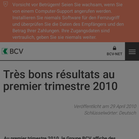
Vorsicht vor Betrügern! Seien Sie wachsam, wenn Sie
von einem Computer-Support angerufen werden.
Installieren Sie niemals Software für den Fernzugriff
und überprüfen Sie die Daten des Empfängers und den
Betrag Ihrer Zahlungen. Ihre Zugangsdaten sind
vertraulich, geben Sie sie niemals weiter.
BCV-NET
Très bons résultats au
premier trimestre 2010
Veröffentlicht am 29 April 2010
Schlüsselwörter:
Deutsch
Au premier trimestre 2010, le Groupe BCV affiche des