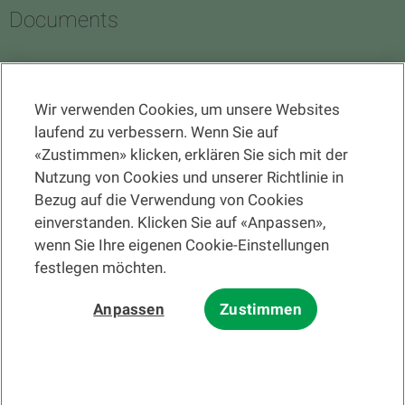
Documents
Wir verwenden Cookies, um unsere Websites
RECHTSINFORMATION
laufend zu verbessern. Wenn Sie auf
«Zustimmen» klicken, erklären Sie sich mit der
Eine Filiale suchen
Nutzung von Cookies und unserer Richtlinie in
Bezug auf die Verwendung von Cookies
Hilfe und Kontakt
einverstanden. Klicken Sie auf «Anpassen»,
wenn Sie Ihre eigenen Cookie-Einstellungen
festlegen möchten.
Bitte lesen Sie zuerst die
Nutzungsbedingungen der Website
und die
Anpassen
Zustimmen
Nutzungsbedingungen der elektronischen Post
.
Bei den auf dieser Website angebotenen Informationen und/oder
Unterlagen zu Finanzinstrumenten und dienstleistungen im Sinne des
Finanzdienstleistungsgesetzes (FIDLEG) handelt es sich grundsätzlich
um Werbung nach ebenjenem Gesetz.
© 2002-2026 Banque Cantonale Vaudoise, alle Rechte vorbehalten.