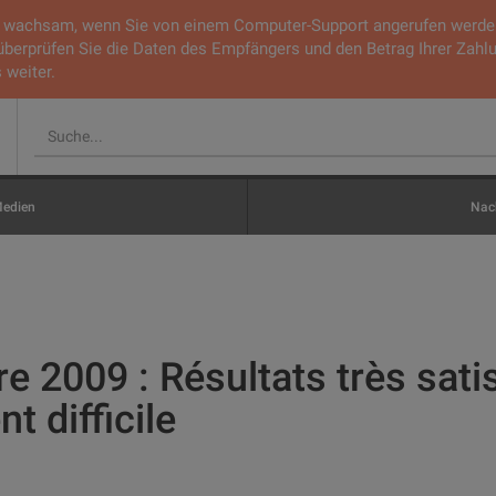
ie wachsam, wenn Sie von einem Computer-Support angerufen werden.
 überprüfen Sie die Daten des Empfängers und den Betrag Ihrer Zahl
 weiter.
edien
Nach
e 2009 : Résultats très sati
 difficile