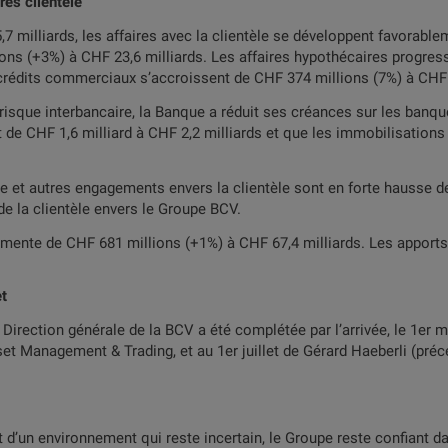
res clientèle
7 milliards, les affaires avec la clientèle se développent favorablemen
ns (+3%) à CHF 23,6 milliards. Les affaires hypothécaires progress
rédits commerciaux s’accroissent de CHF 374 millions (7%) à CHF 5
risque interbancaire, la Banque a réduit ses créances sur les banqu
 de CHF 1,6 milliard à CHF 2,2 milliards et que les immobilisation
ne et autres engagements envers la clientèle sont en forte hausse d
de la clientèle envers le Groupe BCV.
ente de CHF 681 millions (+1%) à CHF 67,4 milliards. Les apports 
et
 Direction générale de la BCV a été complétée par l’arrivée, le 1er
set Management & Trading, et au 1er juillet de Gérard Haeberli (pré
t d’un environnement qui reste incertain, le Groupe reste confiant d