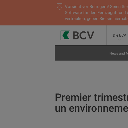
Vorsicht vor Betrügern! Seien S
Software für den Fernzugriff und
vertraulich, geben Sie sie niemals
Die BCV
News und M
Premier trimestr
un environnement