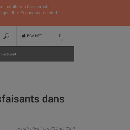
 Installieren Sie niemals
ungen. Ihre Zugangsdaten sind
BCV-NET
De
haltigkeit
sfaisants dans
Veröffentlicht am 30 April 2009