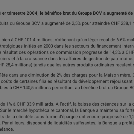
1er trimestre 2004, le bénéfice brut du Groupe BCV a augmenté de 
roduits du Groupe BCV a augmenté de 2,5% pour atteindre CHF 238,1 
 bien à CHF 101.4 millions, n'affichant qu'un léger recul de 6.6% m
ratégiques initiés en 2003 dans les secteurs du financement intern
 Le résultat des opérations de commission progresse de 14,3% à CH
ers et à la croissance dans les affaires de gestion de patrimoine.
F 28,4 millions) tandis que les autres produits ordinaires reculent 
flète dans une diminution de 2% des charges pour la Maison mère.
ûts de certaines filiales résultant du développement réjouissant d
bles à CHF 140,5 millions permettant au bénéfice brut du Groupe B
de 1% à CHF 33,9 milliards. A l'actif, la baisse des créances sur la c
e. Sur le marché hypothécaire cantonal, la Banque a maintenu sa for
ôts de la clientèle sous forme d'épargne ont encore progressé de 1,
. Par ailleurs, disposant de liquidités suffisantes, la Banque a profi
héance.