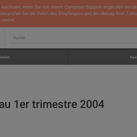
ie wachsam, wenn Sie von einem Computer-Support angerufen werden.
 überprüfen Sie die Daten des Empfängers und den Betrag Ihrer Zahl
 weiter.
edien
Nach
u 1er trimestre 2004