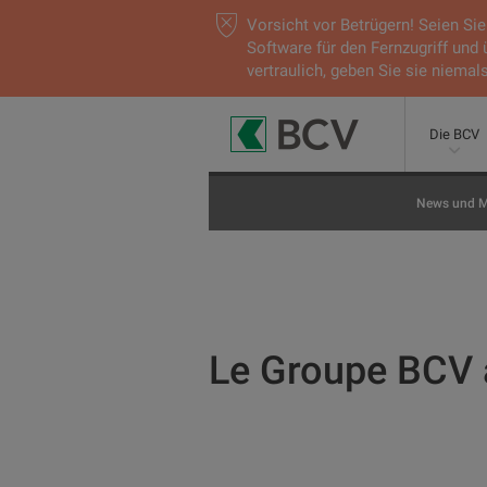
Vorsicht vor Betrügern! Seien S
Software für den Fernzugriff und
vertraulich, geben Sie sie niemals
Die BCV
News und M
Le Groupe BCV a